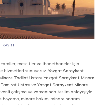
KAS 11
camiler, mescitler ve ibadethaneler için
re hizmetleri sunuyoruz.
Yozgat Saraykent
inare Tadilat Ustası
,
Yozgat Saraykent Minare
 Tamirat Ustası
ve
Yozgat Saraykent Minare
 güvenli çalışma ve zamanında teslim anlayışıyla
re boyama, minare bakım, minare onarım,