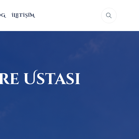
OG
İLETIŞIM
re Ustası
ı