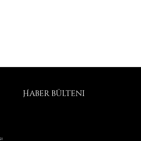
Haber bülteni
ı