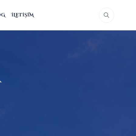
OG
İLETIŞIM
a