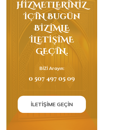
HİZMETLERİNİZ
İÇİN Bugün
BİZİMLE
İLETİŞİME
GEÇİN.
BİZİ Arayın:
0 507 497 05 09
İLETİŞİME GEÇİN