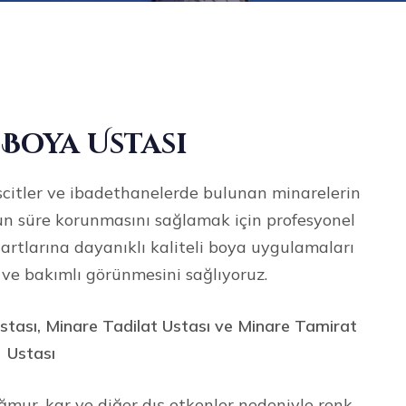
Boya Ustası
scitler ve ibadethanelerde bulunan minarelerin
n süre korunmasını sağlamak için profesyonel
artlarına dayanıklı kaliteli boya uygulamaları
 ve bakımlı görünmesini sağlıyoruz.
tası, Minare Tadilat Ustası ve Minare Tamirat
Ustası
mur, kar ve diğer dış etkenler nedeniyle renk