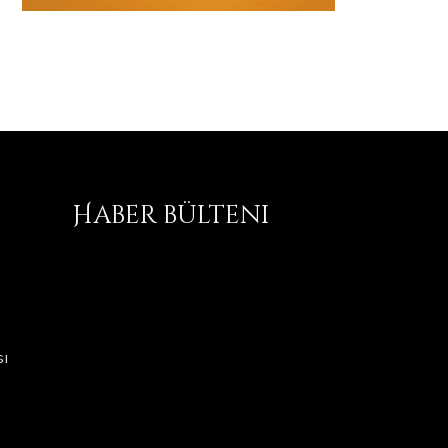
Haber bülteni
ı