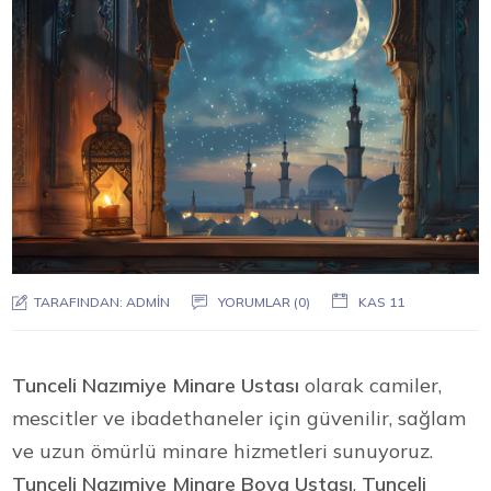
TARAFINDAN:
ADMIN
YORUMLAR (0)
KAS 11
Tunceli Nazımiye Minare Ustası
olarak camiler,
mescitler ve ibadethaneler için güvenilir, sağlam
ve uzun ömürlü minare hizmetleri sunuyoruz.
Tunceli Nazımiye Minare Boya Ustası
,
Tunceli