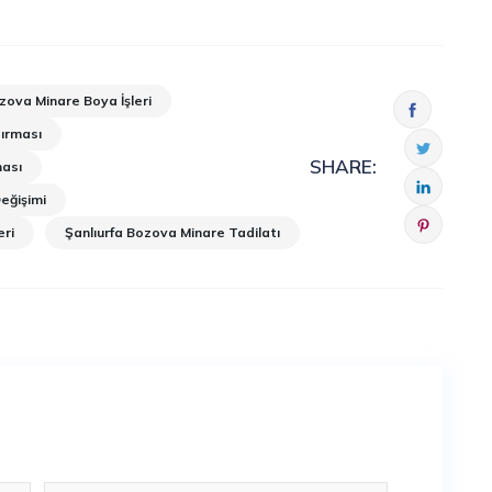
zova Minare Boya İşleri
dırması
SHARE:
ması
eğişimi
eri
Şanlıurfa Bozova Minare Tadilatı