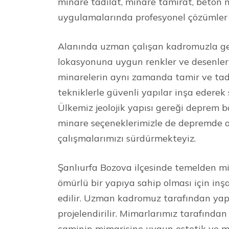
minare tadilat, minare tamirat, beton 
uygulamalarında profesyonel çözümler
Alanında uzman çalışan kadromuzla ge
lokasyonuna uygun renkler ve desenler 
minarelerin aynı zamanda tamir ve tad
tekniklerle güvenli yapılar inşa ederek
Ülkemiz jeolojik yapısı gereği deprem 
minare seçeneklerimizle de depremde o
çalışmalarımızı sürdürmekteyiz.
Şanlıurfa Bozova ilçesinde temelden mi
ömürlü bir yapıya sahip olması için inşa
edilir. Uzman kadromuz tarafından yap
projelendirilir. Mimarlarımız tarafında
caminin mimarisine uygun estetik ve mo