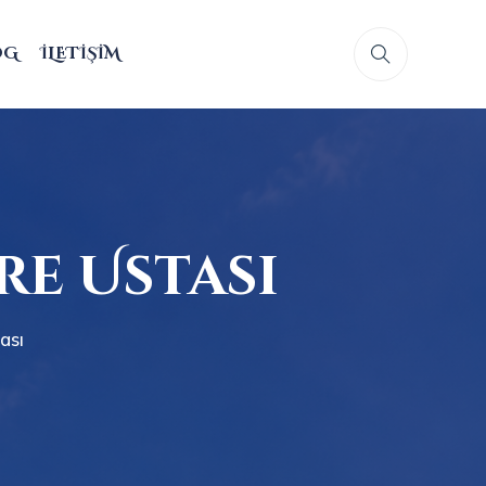
OG
İLETIŞIM
re Ustası
ası