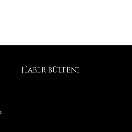
Haber bülteni
ı