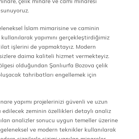
minare, çelik minare ve cami minaresi
 sunuyoruz.
leneksel İslam mimarisine ve caminin
kullanılarak yapımını gerçekleştirdiğimiz
ilat işlerini de yapmaktayız. Modern
 sizlere daima kaliteli hizmet vermekteyiz.
bölgesi olduğundan Şanlıurfa Bozova çelik
luşacak tahribatları engellemek için
nare yapımı projelerinizi güvenli ve uzun
 edilecek zeminin özellikleri detaylı analiz
ılan analizler sonucu uygun temeller üzerine
n geleneksel ve modern teknikler kullanılarak
dern çizgilerle çizimi yapılan minareler