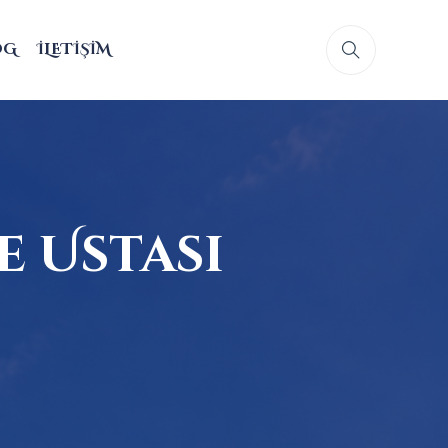
OG
İLETIŞIM
 Ustası