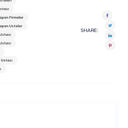
staları
stası
apan Firmalar
apan Ustalar
SHARE:
Ustası
Ustası
 Ustası
ı