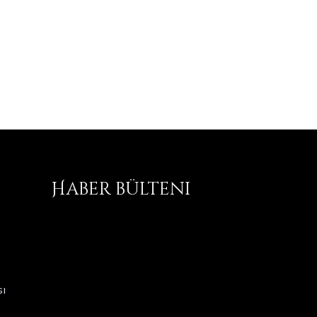
Haber bülteni
ı