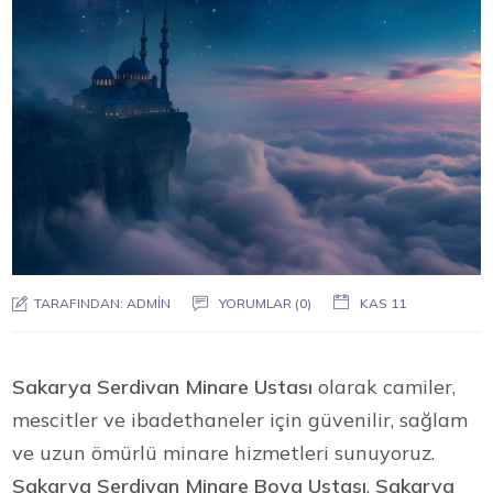
TARAFINDAN:
ADMIN
YORUMLAR (0)
KAS 11
Sakarya Serdivan Minare Ustası
olarak camiler,
mescitler ve ibadethaneler için güvenilir, sağlam
ve uzun ömürlü minare hizmetleri sunuyoruz.
Sakarya Serdivan Minare Boya Ustası
,
Sakarya