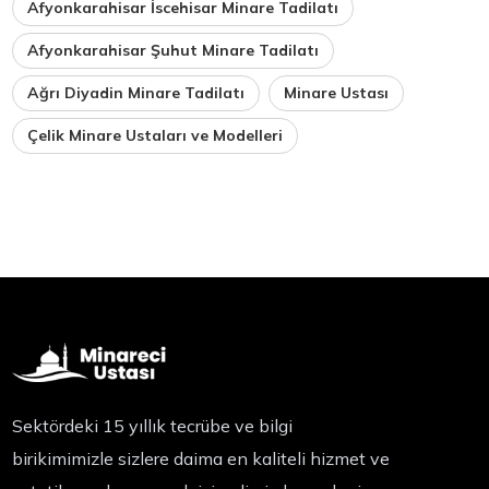
Afyonkarahisar İscehisar Minare Tadilatı
Afyonkarahisar Şuhut Minare Tadilatı
Ağrı Diyadin Minare Tadilatı
Minare Ustası
Çelik Minare Ustaları ve Modelleri
Sektördeki 15 yıllık tecrübe ve bilgi
birikimimizle sizlere daima en kaliteli hizmet ve