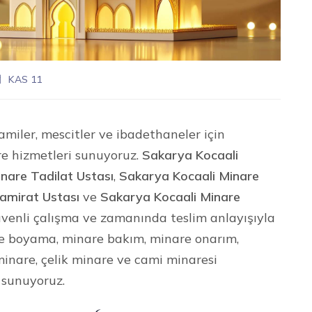
KAS 11
amiler, mescitler ve ibadethaneler için
re hizmetleri sunuyoruz.
Sakarya Kocaali
nare Tadilat Ustası
,
Sakarya Kocaali Minare
amirat Ustası
ve
Sakarya Kocaali Minare
 güvenli çalışma ve zamanında teslim anlayışıyla
re boyama, minare bakım, minare onarım,
minare, çelik minare ve cami minaresi
 sunuyoruz.