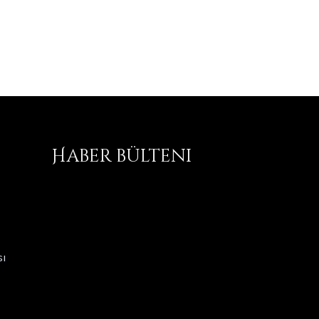
Haber bülteni
ı