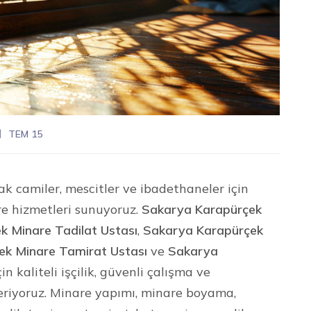
TEM 15
ak camiler, mescitler ve ibadethaneler için
re hizmetleri sunuyoruz.
Sakarya Karapürçek
k Minare Tadilat Ustası
,
Sakarya Karapürçek
ek Minare Tamirat Ustası
ve
Sakarya
n kaliteli işçilik, güvenli çalışma ve
eriyoruz. Minare yapımı, minare boyama,