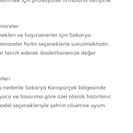
edinmek için profesyonel firmalarla iletişime
nareler
kleri ve hayırseverler için Sakarya
inareler farklı seçeneklerle sunulmaktadır.
 tercih ederek ibadethanenize değer
leri
 Bu nedenle Sakarya Karapürçek bölgesinde
iyaca ve tasarıma göre özel olarak hazırlanır.
model seçenekleriyle şehrin siluetine uyum