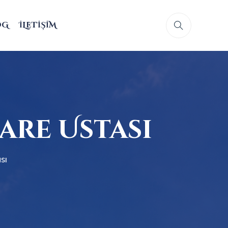
OG
İLETIŞIM
are Ustası
sı