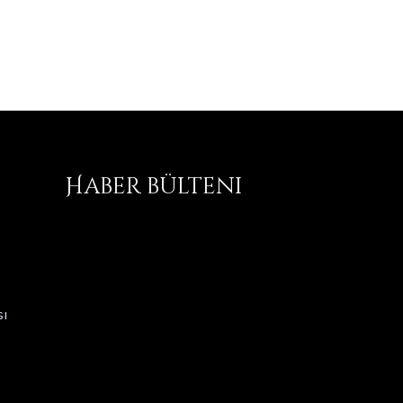
Haber bülteni
ı