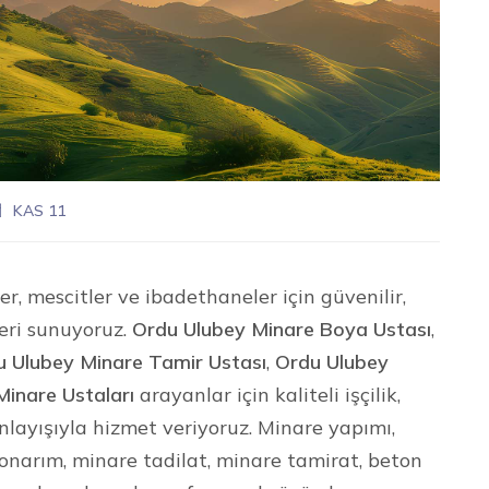
KAS 11
r, mescitler ve ibadethaneler için güvenilir,
eri sunuyoruz.
Ordu Ulubey Minare Boya Ustası
,
u Ulubey Minare Tamir Ustası
,
Ordu Ulubey
inare Ustaları
arayanlar için kaliteli işçilik,
layışıyla hizmet veriyoruz. Minare yapımı,
narım, minare tadilat, minare tamirat, beton