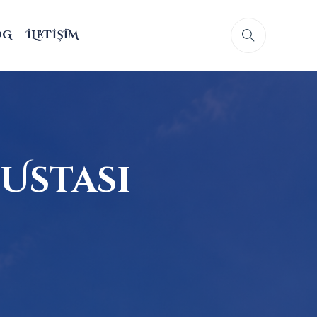
OG
İLETIŞIM
Ustası