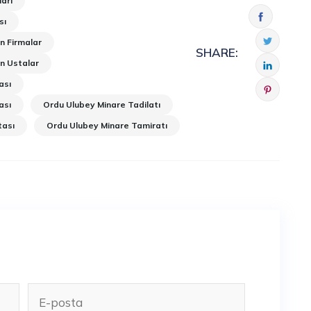
arı
sı
n Firmalar
SHARE:
n Ustalar
ası
ası
Ordu Ulubey Minare Tadilatı
tası
Ordu Ulubey Minare Tamiratı