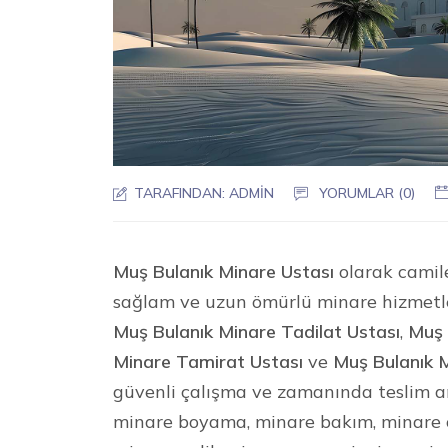
TARAFINDAN:
ADMIN
YORUMLAR (0)
Muş Bulanık Minare Ustası
olarak camile
sağlam ve uzun ömürlü minare hizmetl
Muş Bulanık Minare Tadilat Ustası
,
Muş 
Minare Tamirat Ustası
ve
Muş Bulanık M
güvenli çalışma ve zamanında teslim an
minare boyama, minare bakım, minare o