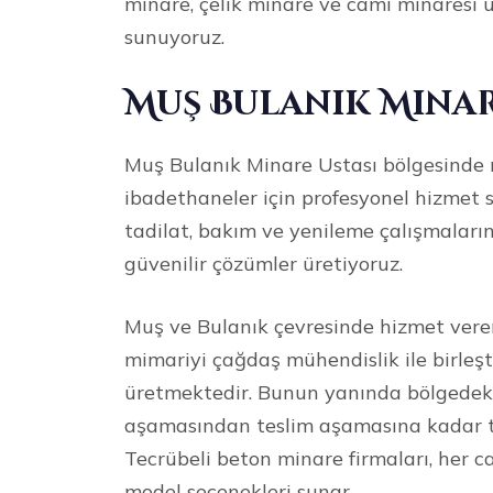
minare, çelik minare ve cami minaresi
sunuyoruz.
Muş Bulanık Minar
Muş Bulanık Minare Ustası bölgesinde m
ibadethaneler için profesyonel hizmet 
tadilat, bakım ve yenileme çalışmaların
güvenilir çözümler üretiyoruz.
Muş ve Bulanık çevresinde hizmet vere
mimariyi çağdaş mühendislik ile birleşt
üretmektedir. Bunun yanında bölgedeki 
aşamasından teslim aşamasına kadar tit
Tecrübeli beton minare firmaları, her ca
model seçenekleri sunar.