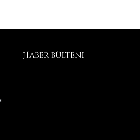
Haber bülteni
ı