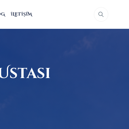
OG
İLETIŞIM
Ustası