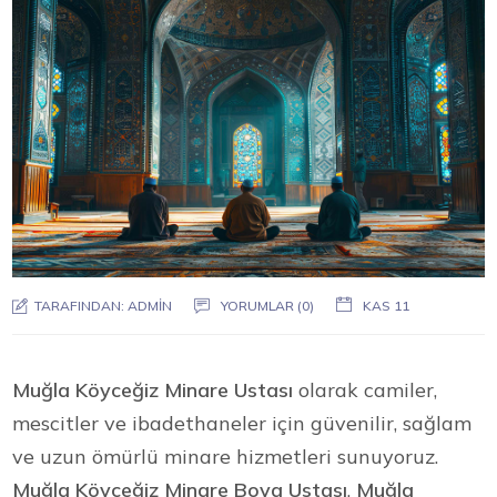
TARAFINDAN:
ADMIN
YORUMLAR (0)
KAS 11
Muğla Köyceğiz Minare Ustası
olarak camiler,
mescitler ve ibadethaneler için güvenilir, sağlam
ve uzun ömürlü minare hizmetleri sunuyoruz.
Muğla Köyceğiz Minare Boya Ustası
,
Muğla