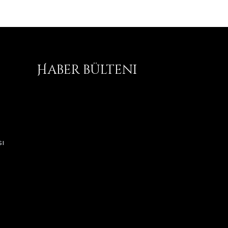
Haber bülteni
ı