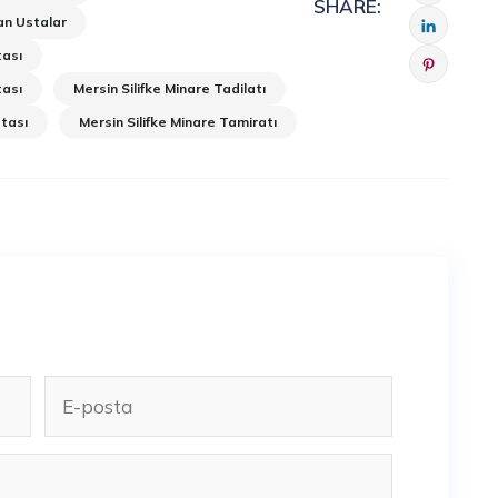
SHARE:
an Ustalar
tası
tası
Mersin Silifke Minare Tadilatı
stası
Mersin Silifke Minare Tamiratı