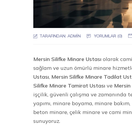
TARAFINDAN:
ADMIN
YORUMLAR (0)
Mersin Silifke Minare Ustası
olarak camil
sağlam ve uzun ömürlü minare hizmetl
Ustası
,
Mersin Silifke Minare Tadilat Ust
Silifke Minare Tamirat Ustası
ve
Mersin 
işçilik, güvenli çalışma ve zamanında t
yapımı, minare boyama, minare bakım, 
beton minare, çelik minare ve cami mi
sunuyoruz.