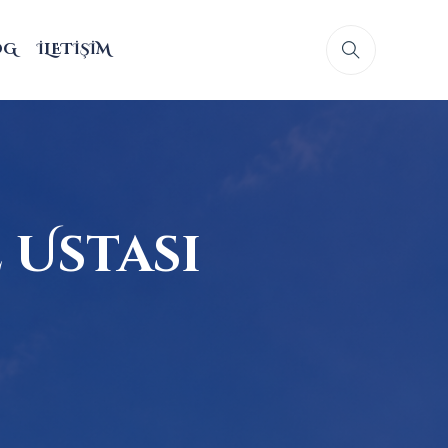
OG
İLETIŞIM
 Ustası