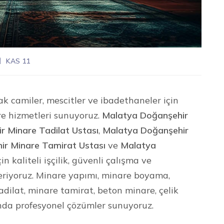
KAS 11
ak camiler, mescitler ve ibadethaneler için
re hizmetleri sunuyoruz.
Malatya Doğanşehir
 Minare Tadilat Ustası
,
Malatya Doğanşehir
ir Minare Tamirat Ustası
ve
Malatya
n kaliteli işçilik, güvenli çalışma ve
eriyoruz. Minare yapımı, minare boyama,
dilat, minare tamirat, beton minare, çelik
da profesyonel çözümler sunuyoruz.