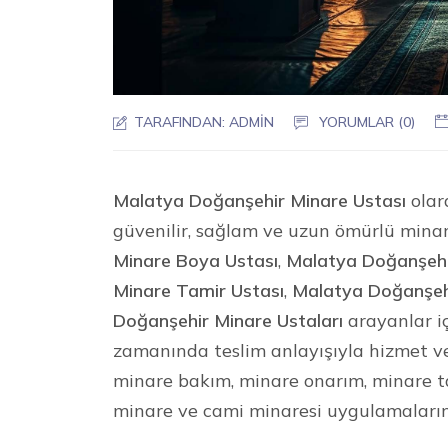
TARAFINDAN:
ADMIN
YORUMLAR (0)
Malatya Doğanşehir Minare Ustası
olar
güvenilir, sağlam ve uzun ömürlü mina
Minare Boya Ustası
,
Malatya Doğanşehir
Minare Tamir Ustası
,
Malatya Doğanşeh
Doğanşehir Minare Ustaları
arayanlar içi
zamanında teslim anlayışıyla hizmet v
minare bakım, minare onarım, minare ta
minare ve cami minaresi uygulamaların