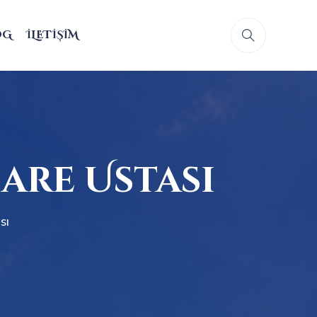
OG
İLETIŞIM
are Ustası
sı