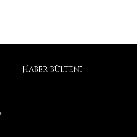
Haber bülteni
ı