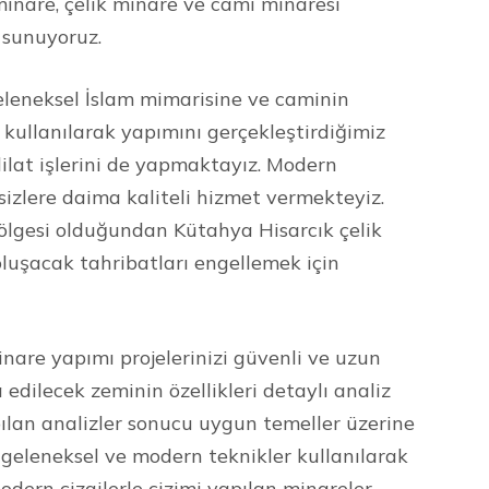
minare, çelik minare ve cami minaresi
 sunuyoruz.
leneksel İslam mimarisine ve caminin
kullanılarak yapımını gerçekleştirdiğimiz
ilat işlerini de yapmaktayız. Modern
 sizlere daima kaliteli hizmet vermekteyiz.
bölgesi olduğundan Kütahya Hisarcık çelik
luşacak tahribatları engellemek için
nare yapımı projelerinizi güvenli ve uzun
 edilecek zeminin özellikleri detaylı analiz
ılan analizler sonucu uygun temeller üzerine
n geleneksel ve modern teknikler kullanılarak
dern çizgilerle çizimi yapılan minareler