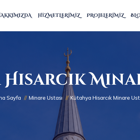
HAKKIMIZDA
HIZMETLERIMIZ
PROJELERIMIZ
BL
 Hisarcık Minar
na Sayfa
Minare Ustası
Kütahya Hisarcık Minare Ust