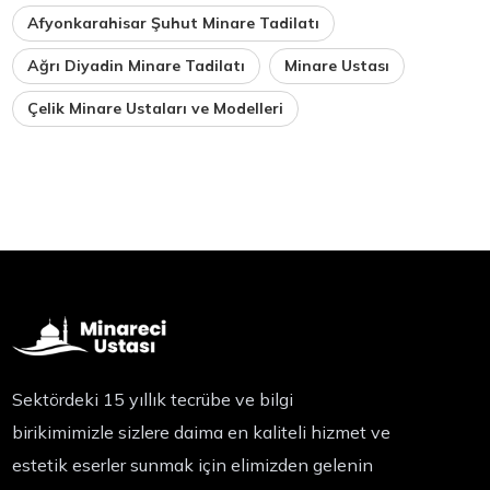
Afyonkarahisar Şuhut Minare Tadilatı
Ağrı Diyadin Minare Tadilatı
Minare Ustası
Çelik Minare Ustaları ve Modelleri
Sektördeki 15 yıllık tecrübe ve bilgi
birikimimizle sizlere daima en kaliteli hizmet ve
estetik eserler sunmak için elimizden gelenin