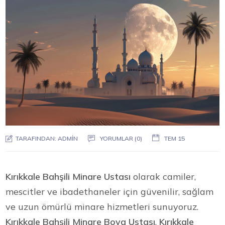
TARAFINDAN:
ADMIN
YORUMLAR (0)
TEM 15
Kırıkkale Bahşili Minare Ustası
olarak camiler,
mescitler ve ibadethaneler için güvenilir, sağlam
ve uzun ömürlü minare hizmetleri sunuyoruz.
Kırıkkale Bahşili Minare Boya Ustası
,
Kırıkkale