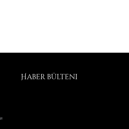
Haber bülteni
ı