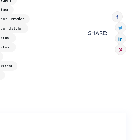
taları
stası
apan Firmalar
apan Ustalar
SHARE:
Ustası
Ustası
 Ustası