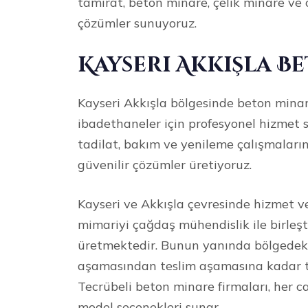
tamirat, beton minare, çelik minare v
çözümler sunuyoruz.
Kayseri Akkışla B
Kayseri Akkışla bölgesinde beton minare
ibadethaneler için profesyonel hizmet 
tadilat, bakım ve yenileme çalışmaların
güvenilir çözümler üretiyoruz.
Kayseri ve Akkışla çevresinde hizmet v
mimariyi çağdaş mühendislik ile birleşt
üretmektedir. Bunun yanında bölgedeki 
aşamasından teslim aşamasına kadar tit
Tecrübeli beton minare firmaları, her ca
model seçenekleri sunar.