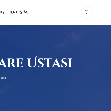
OG
İLETIŞIM
re Ustası
ası