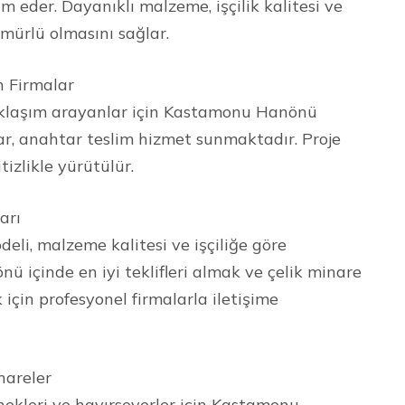
im eder. Dayanıklı malzeme, işçilik kalitesi ve
mürlü olmasını sağlar.
 Firmalar
aklaşım arayanlar için Kastamonu Hanönü
ar, anahtar teslim hizmet sunmaktadır. Proje
izlikle yürütülür.
arı
odeli, malzeme kalitesi ve işçiliğe göre
ü içinde en iyi teklifleri almak ve çelik minare
 için profesyonel firmalarla iletişime
areler
ekleri ve hayırseverler için Kastamonu