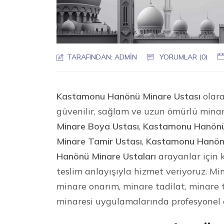
TARAFINDAN:
ADMIN
YORUMLAR (0)
Kastamonu Hanönü Minare Ustası
olara
güvenilir, sağlam ve uzun ömürlü mina
Minare Boya Ustası
,
Kastamonu Hanönü 
Minare Tamir Ustası
,
Kastamonu Hanönü
Hanönü Minare Ustaları
arayanlar için k
teslim anlayışıyla hizmet veriyoruz. M
minare onarım, minare tadilat, minare 
minaresi uygulamalarında profesyonel 