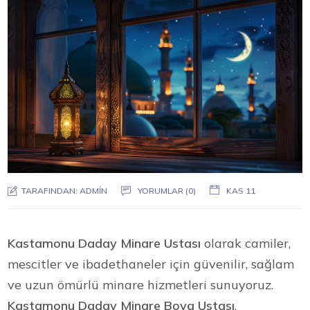
TARAFINDAN:
ADMIN
YORUMLAR (0)
KAS 11
Kastamonu Daday Minare Ustası
olarak camiler,
mescitler ve ibadethaneler için güvenilir, sağlam
ve uzun ömürlü minare hizmetleri sunuyoruz.
Kastamonu Daday Minare Boya Ustası
,