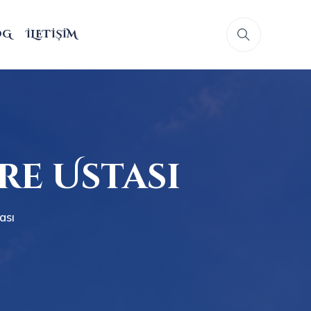
OG
İLETIŞIM
e Ustası
ası