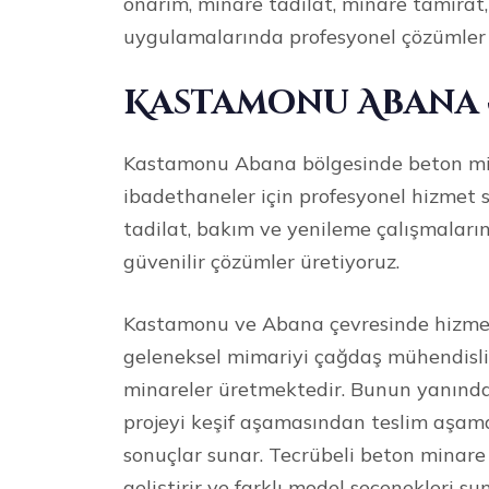
onarım, minare tadilat, minare tamirat
uygulamalarında profesyonel çözümler
Kastamonu Abana 
Kastamonu Abana bölgesinde beton mina
ibadethaneler için profesyonel hizmet 
tadilat, bakım ve yenileme çalışmaların
güvenilir çözümler üretiyoruz.
Kastamonu ve Abana çevresinde hizmet
geleneksel mimariyi çağdaş mühendislik 
minareler üretmektedir. Bunun yanında
projeyi keşif aşamasından teslim aşamas
sonuçlar sunar. Tecrübeli beton minare 
geliştirir ve farklı model seçenekleri su