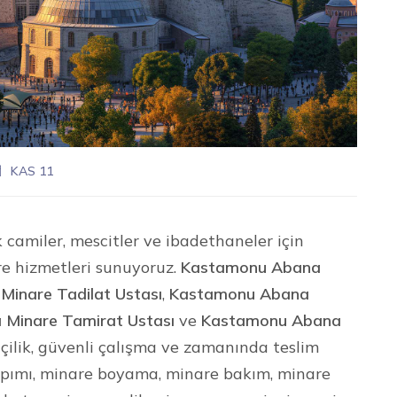
KAS 11
 camiler, mescitler ve ibadethaneler için
re hizmetleri sunuyoruz.
Kastamonu Abana
inare Tadilat Ustası
,
Kastamonu Abana
Minare Tamirat Ustası
ve
Kastamonu Abana
işçilik, güvenli çalışma ve zamanında teslim
yapımı, minare boyama, minare bakım, minare