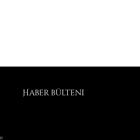
Haber bülteni
ı