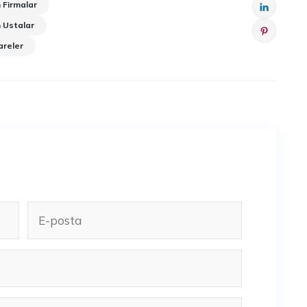
 Firmalar
 Ustalar
areler