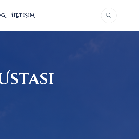
OG
İLETIŞIM
Ustası