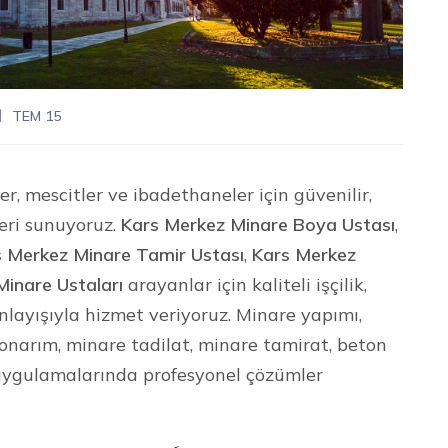
TEM 15
r, mescitler ve ibadethaneler için güvenilir,
eri sunuyoruz.
Kars Merkez Minare Boya Ustası
,
s Merkez Minare Tamir Ustası
,
Kars Merkez
inare Ustaları
arayanlar için kaliteli işçilik,
layışıyla hizmet veriyoruz. Minare yapımı,
narım, minare tadilat, minare tamirat, beton
 uygulamalarında profesyonel çözümler