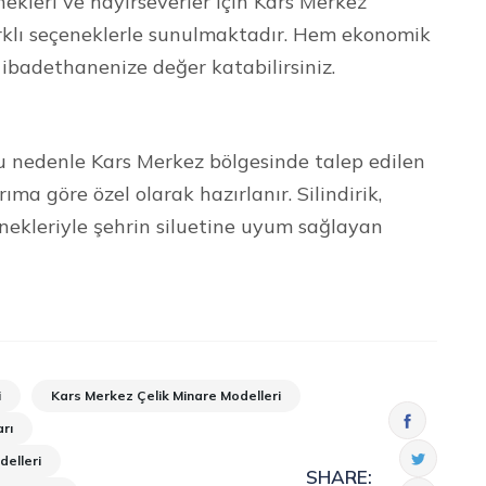
kleri ve hayırseverler için Kars Merkez
arklı seçeneklerle sunulmaktadır. Hem ekonomik
ibadethanenize değer katabilirsiniz.
Bu nedenle Kars Merkez bölgesinde talep edilen
ıma göre özel olarak hazırlanır. Silindirik,
nekleriyle şehrin siluetine uyum sağlayan
i
Kars Merkez Çelik Minare Modelleri
rı
delleri
SHARE: