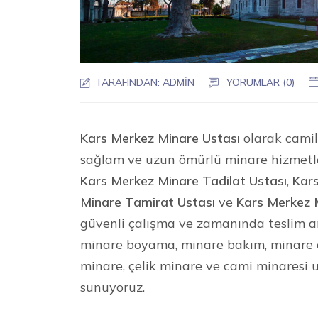
TARAFINDAN:
ADMIN
YORUMLAR (0)
Kars Merkez Minare Ustası
olarak camile
sağlam ve uzun ömürlü minare hizmetl
Kars Merkez Minare Tadilat Ustası
,
Kar
Minare Tamirat Ustası
ve
Kars Merkez M
güvenli çalışma ve zamanında teslim an
minare boyama, minare bakım, minare o
minare, çelik minare ve cami minaresi
sunuyoruz.