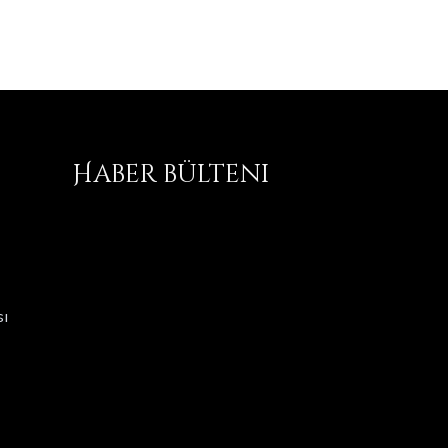
Haber bülteni
ı