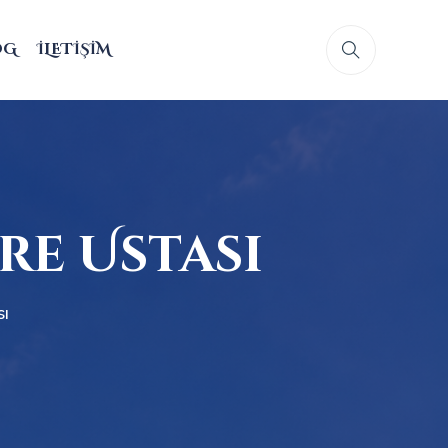
OG
İLETIŞIM
e Ustası
sı