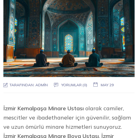
TARAFINDAN:
ADMIN
YORUMLAR (0)
MAY 29
İzmir Kemalpaşa Minare Ustası
olarak camiler,
mescitler ve ibadethaneler için güvenilir, sağlam
ve uzun ömürlü minare hizmetleri sunuyoruz.
İzmir Kemalpaşa Minare Boya Ustası
,
İzmir