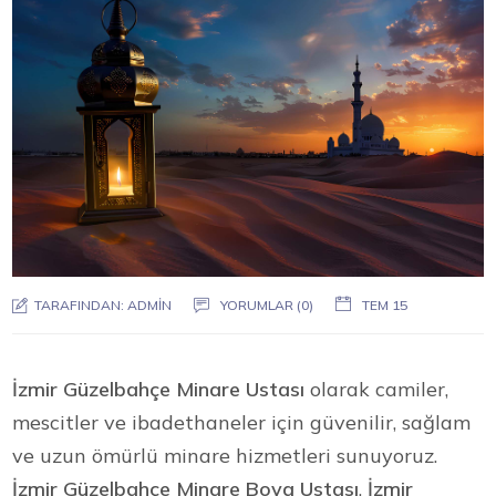
TARAFINDAN:
ADMIN
YORUMLAR (0)
TEM 15
İzmir Güzelbahçe Minare Ustası
olarak camiler,
mescitler ve ibadethaneler için güvenilir, sağlam
ve uzun ömürlü minare hizmetleri sunuyoruz.
İzmir Güzelbahçe Minare Boya Ustası
,
İzmir