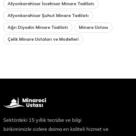
Afyonkarahisar İscehisar Minare Tadilatı
Afyonkarahisar Şuhut Minare Tadilatı
Ağrı Diyadin Minare Tadilatı
Minare Ustası
Çelik Minare Ustaları ve Modelleri
Sektördeki 15 yıllık tecrübe ve bilgi
birikimimizle sizlere daima en kaliteli hizmet ve