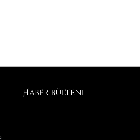
Haber bülteni
ı