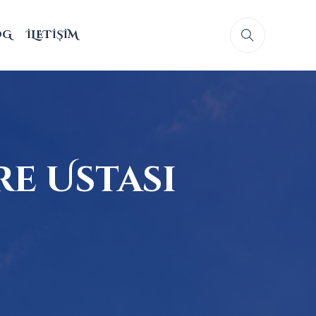
OG
İLETIŞIM
e Ustası