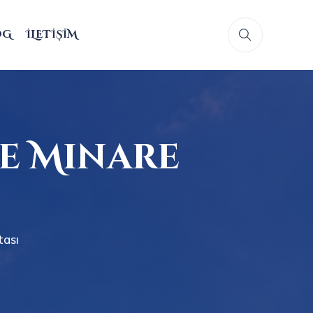
OG
İLETIŞIM
e Minare
tası