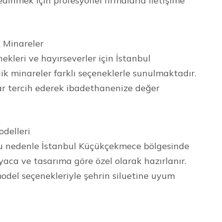
edinmek için profesyonel firmalarla iletişime
 Minareler
kleri ve hayırseverler için İstanbul
 minareler farklı seçeneklerle sunulmaktadır.
 tercih ederek ibadethanenize değer
delleri
 Bu nedenle İstanbul Küçükçekmece bölgesinde
iyaca ve tasarıma göre özel olarak hazırlanır.
model seçenekleriyle şehrin siluetine uyum