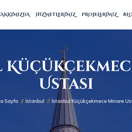
HAKKIMIZDA
HIZMETLERIMIZ
PROJELERIMIZ
BL
l Küçükçekmec
Ustası
a Sayfa
İstanbul
İstanbul Küçükçekmece Minare Us