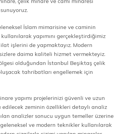
minare, çelik minare ve cami minaresi
 sunuyoruz.
leneksel İslam mimarisine ve caminin
kullanılarak yapımını gerçekleştirdiğimiz
ilat işlerini de yapmaktayız. Modern
 sizlere daima kaliteli hizmet vermekteyiz.
bölgesi olduğundan İstanbul Beşiktaş çelik
luşacak tahribatları engellemek için
nare yapımı projelerinizi güvenli ve uzun
 edilecek zeminin özellikleri detaylı analiz
ılan analizler sonucu uygun temeller üzerine
n geleneksel ve modern teknikler kullanılarak
dern çizgilerle çizimi yapılan minareler