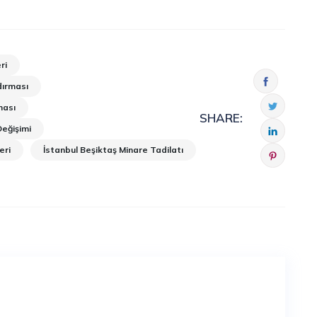
ri
dırması
ması
SHARE:
Değişimi
eri
İstanbul Beşiktaş Minare Tadilatı