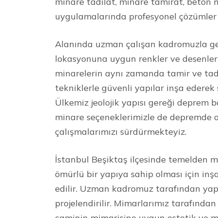
minare tadilat, minare tamirat, beton 
uygulamalarında profesyonel çözümler
Alanında uzman çalışan kadromuzla ge
lokasyonuna uygun renkler ve desenler 
minarelerin aynı zamanda tamir ve tad
tekniklerle güvenli yapılar inşa ederek
Ülkemiz jeolojik yapısı gereği deprem 
minare seçeneklerimizle de depremde o
çalışmalarımızı sürdürmekteyiz.
İstanbul Beşiktaş ilçesinde temelden mi
ömürlü bir yapıya sahip olması için inşa
edilir. Uzman kadromuz tarafından yap
projelendirilir. Mimarlarımız tarafında
caminin mimarisine uygun estetik ve mo