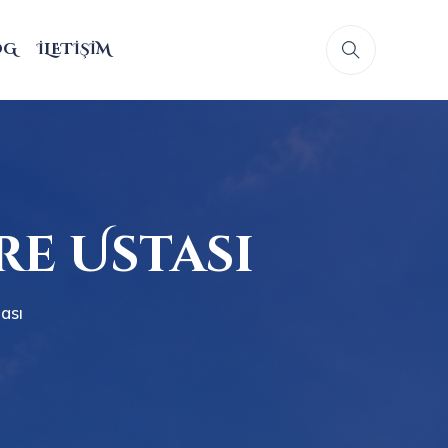
OG
İLETIŞIM
re Ustası
ası