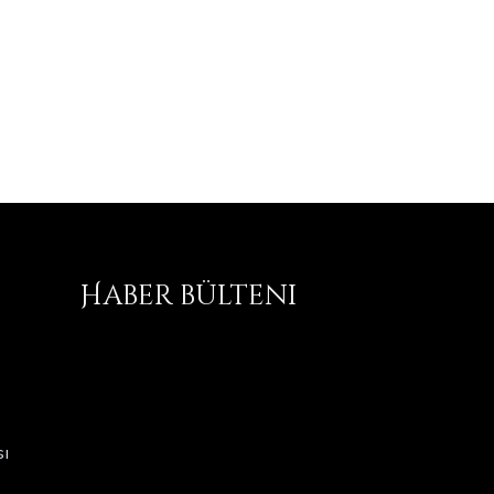
Haber bülteni
ı