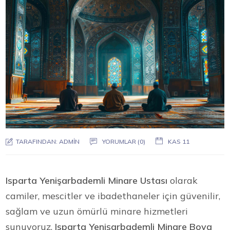
TARAFINDAN:
ADMIN
YORUMLAR (0)
KAS 11
Isparta Yenişarbademli Minare Ustası
olarak
camiler, mescitler ve ibadethaneler için güvenilir,
sağlam ve uzun ömürlü minare hizmetleri
sunuyoruz.
Isparta Yenişarbademli Minare Boya