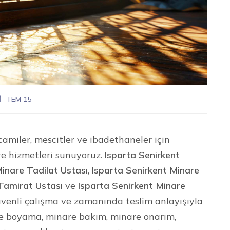
TEM 15
camiler, mescitler ve ibadethaneler için
re hizmetleri sunuyoruz.
Isparta Senirkent
Minare Tadilat Ustası
,
Isparta Senirkent Minare
Tamirat Ustası
ve
Isparta Senirkent Minare
 güvenli çalışma ve zamanında teslim anlayışıyla
re boyama, minare bakım, minare onarım,