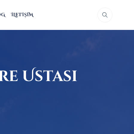
OG
İLETIŞIM
re Ustası