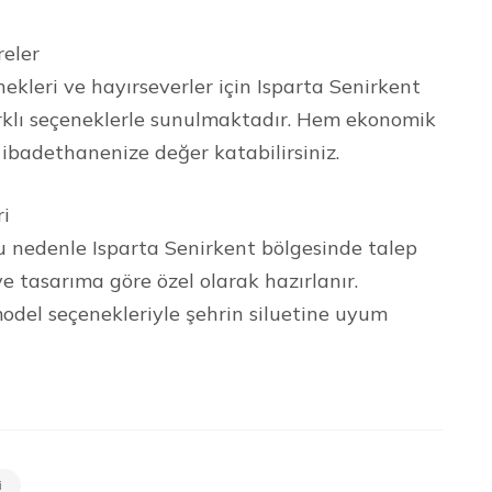
reler
kleri ve hayırseverler için Isparta Senirkent
arklı seçeneklerle sunulmaktadır. Hem ekonomik
ibadethanenize değer katabilirsiniz.
ri
Bu nedenle Isparta Senirkent bölgesinde talep
ve tasarıma göre özel olarak hazırlanır.
model seçenekleriyle şehrin siluetine uyum
i