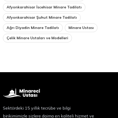
Afyonkarahisar İscehisar Minare Tadilatı
Afyonkarahisar Şuhut Minare Tadilatı
Ağrı Diyadin Minare Tadilatı
Minare Ustası
Çelik Minare Ustaları ve Modelleri
Sektördeki 15 yıllık tecrübe ve bilgi
birikimimizle sizlere daima en kaliteli hizmet ve