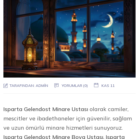
TARAFINDAN:
ADMIN
YORUMLAR (0)
KAS 11
Isparta Gelendost Minare Ustası
olarak camiler,
mescitler ve ibadethaneler için güvenilir, sağlam
ve uzun ömürlü minare hizmetleri sunuyoruz.
Isparta Gelendost Minare Boya Ustası
,
Isparta