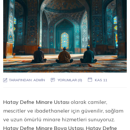
TARAFINDAN:
ADMIN
YORUMLAR (0)
KAS 11
Hatay Defne Minare Ustası
olarak camiler,
mescitler ve ibadethaneler için güvenilir, sağlam
ve uzun ömürlü minare hizmetleri sunuyoruz.
Hatay Defne Minare Boya Ustası
,
Hatay Defne