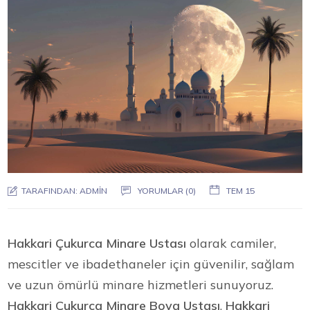
TARAFINDAN:
ADMIN
YORUMLAR (0)
TEM 15
Hakkari Çukurca Minare Ustası
olarak camiler,
mescitler ve ibadethaneler için güvenilir, sağlam
ve uzun ömürlü minare hizmetleri sunuyoruz.
Hakkari Çukurca Minare Boya Ustası
,
Hakkari