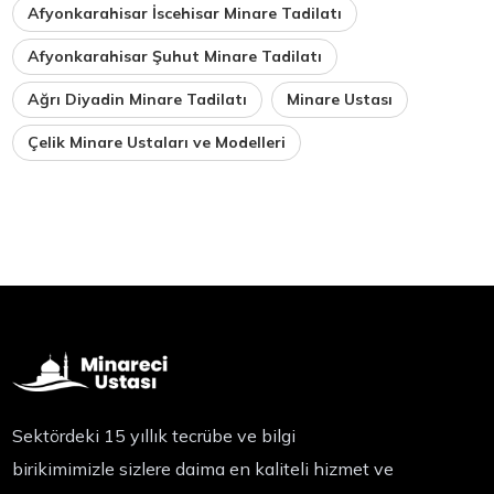
Afyonkarahisar İscehisar Minare Tadilatı
Afyonkarahisar Şuhut Minare Tadilatı
Ağrı Diyadin Minare Tadilatı
Minare Ustası
Çelik Minare Ustaları ve Modelleri
Sektördeki 15 yıllık tecrübe ve bilgi
birikimimizle sizlere daima en kaliteli hizmet ve