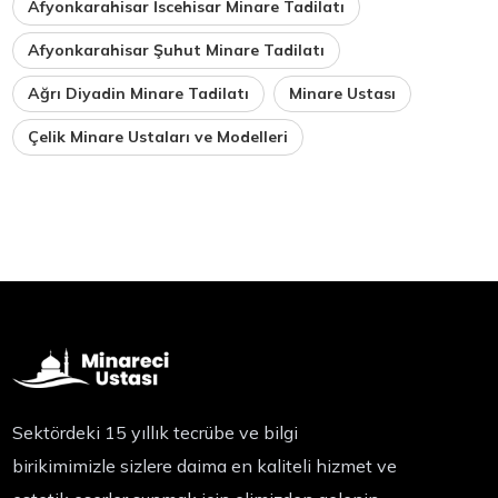
Afyonkarahisar İscehisar Minare Tadilatı
Afyonkarahisar Şuhut Minare Tadilatı
Ağrı Diyadin Minare Tadilatı
Minare Ustası
Çelik Minare Ustaları ve Modelleri
Sektördeki 15 yıllık tecrübe ve bilgi
birikimimizle sizlere daima en kaliteli hizmet ve