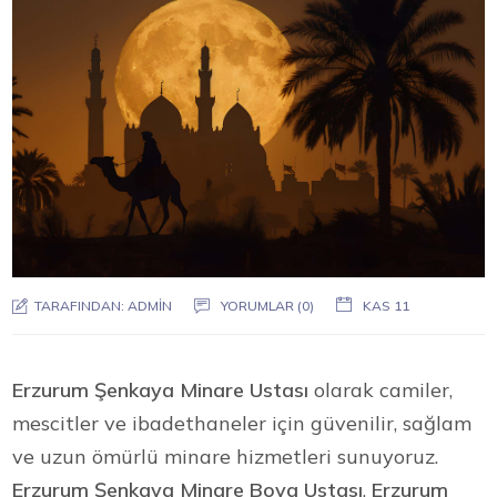
TARAFINDAN:
ADMIN
YORUMLAR (0)
KAS 11
Erzurum Şenkaya Minare Ustası
olarak camiler,
mescitler ve ibadethaneler için güvenilir, sağlam
ve uzun ömürlü minare hizmetleri sunuyoruz.
Erzurum Şenkaya Minare Boya Ustası
,
Erzurum