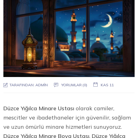
TARAFINDAN:
ADMIN
YORUMLAR (0)
KAS 11
Düzce Yığılca Minare Ustası
olarak camiler,
mescitler ve ibadethaneler için güvenilir, sağlam
ve uzun ömürlü minare hizmetleri sunuyoruz.
Düzce Yığılca Minare Boya Ustası
,
Düzce Yığılca