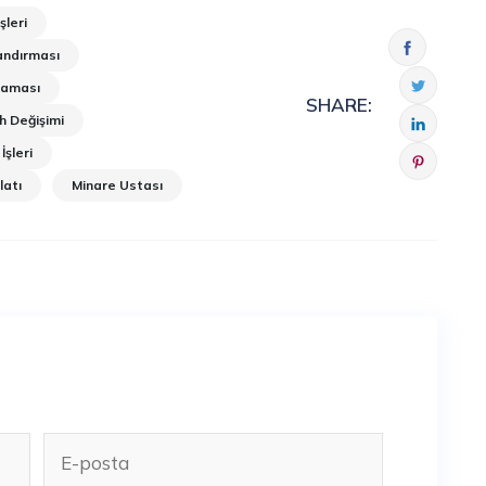
şleri
andırması
laması
SHARE:
h Değişimi
İşleri
latı
Minare Ustası