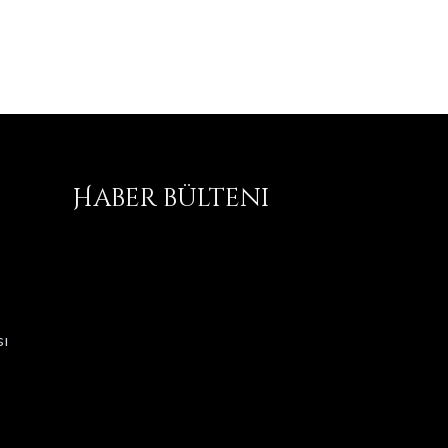
Haber bülteni
ı