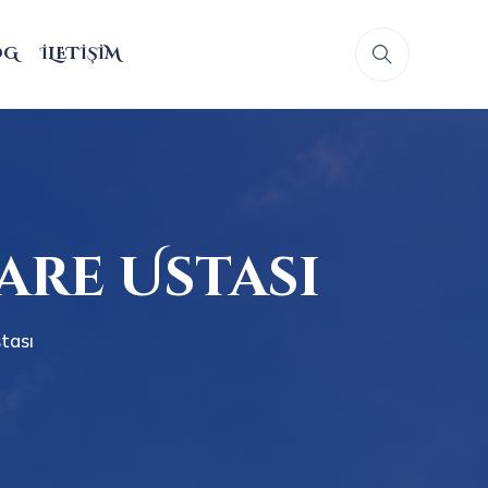
OG
İLETIŞIM
are Ustası
tası