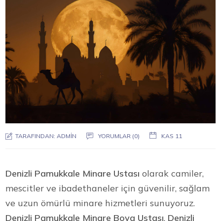
TARAFINDAN:
ADMIN
YORUMLAR (0)
KAS 11
Denizli Pamukkale Minare Ustası
olarak camiler,
mescitler ve ibadethaneler için güvenilir, sağlam
ve uzun ömürlü minare hizmetleri sunuyoruz.
Denizli Pamukkale Minare Boya Ustası
,
Denizli