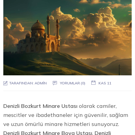
TARAFINDAN:
ADMIN
YORUMLAR (0)
KAS 11
Denizli Bozkurt Minare Ustası
olarak camiler,
mescitler ve ibadethaneler için güvenilir, sağlam
ve uzun ömürlü minare hizmetleri sunuyoruz.
Denizli Bozkurt Minare Boya Ustası
,
Denizli