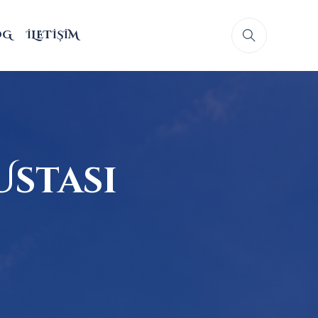
OG
İLETIŞIM
Ustası