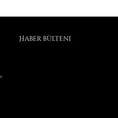
Haber bülteni
ı