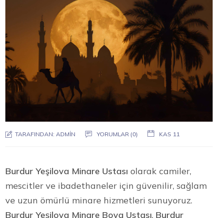
TARAFINDAN:
ADMIN
YORUMLAR (0)
KAS 11
Burdur Yeşilova Minare Ustası
olarak camiler,
mescitler ve ibadethaneler için güvenilir, sağlam
ve uzun ömürlü minare hizmetleri sunuyoruz.
Burdur Yeşilova Minare Boya Ustası
,
Burdur