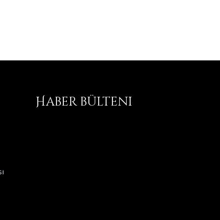
Haber bülteni
ı