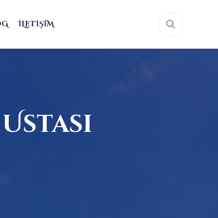
OG
İLETIŞIM
Ustası