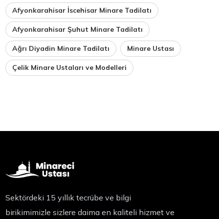
Afyonkarahisar İscehisar Minare Tadilatı
Afyonkarahisar Şuhut Minare Tadilatı
Ağrı Diyadin Minare Tadilatı
Minare Ustası
Çelik Minare Ustaları ve Modelleri
Sektördeki 15 yıllık tecrübe ve bilgi
birikimimizle sizlere daima en kaliteli hizmet ve