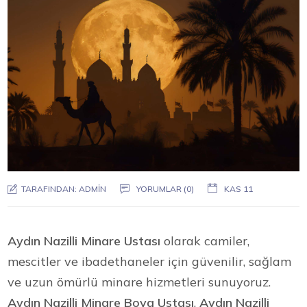
TARAFINDAN:
ADMIN
YORUMLAR (0)
KAS 11
Aydın Nazilli Minare Ustası
olarak camiler,
mescitler ve ibadethaneler için güvenilir, sağlam
ve uzun ömürlü minare hizmetleri sunuyoruz.
Aydın Nazilli Minare Boya Ustası
,
Aydın Nazilli