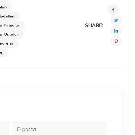
ları
Modelleri
SHARE:
an Firmalar
an Ustalar
inareler
ri