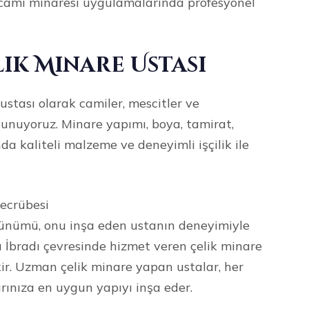
e cami minaresi uygulamalarında profesyonel
lik Minare Ustası
ustası olarak camiler, mescitler ve
sunuyoruz. Minare yapımı, boya, tamirat,
da kaliteli malzeme ve deneyimli işçilik ile
Tecrübesi
örünümü, onu inşa eden ustanın deneyimiyle
a İbradı çevresinde hizmet veren çelik minare
ir. Uzman çelik minare yapan ustalar, her
rınıza en uygun yapıyı inşa eder.