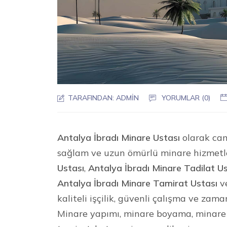
TARAFINDAN:
ADMIN
YORUMLAR (0)
Antalya İbradı Minare Ustası
olarak cami
sağlam ve uzun ömürlü minare hizmetl
Ustası
,
Antalya İbradı Minare Tadilat U
Antalya İbradı Minare Tamirat Ustası
v
kaliteli işçilik, güvenli çalışma ve zam
Minare yapımı, minare boyama, minare 