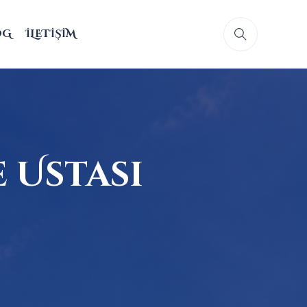
OG
İLETIŞIM
 Ustası