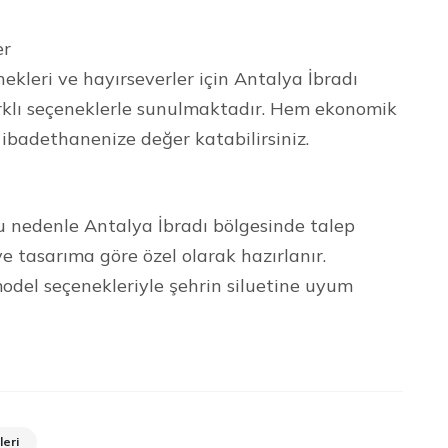
er
kleri ve hayırseverler için Antalya İbradı
arklı seçeneklerle sunulmaktadır. Hem ekonomik
ibadethanenize değer katabilirsiniz.
Bu nedenle Antalya İbradı bölgesinde talep
ve tasarıma göre özel olarak hazırlanır.
model seçenekleriyle şehrin siluetine uyum
leri