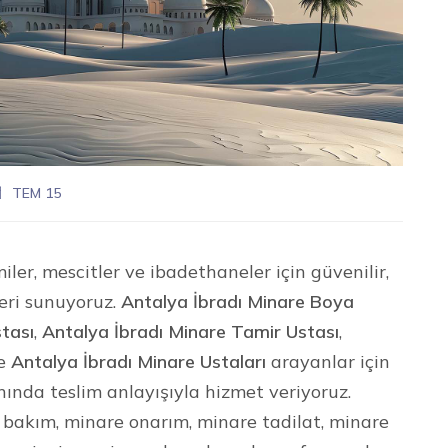
TEM 15
ler, mescitler ve ibadethaneler için güvenilir,
eri sunuyoruz.
Antalya İbradı Minare Boya
stası
,
Antalya İbradı Minare Tamir Ustası
,
e
Antalya İbradı Minare Ustaları
arayanlar için
anında teslim anlayışıyla hizmet veriyoruz.
bakım, minare onarım, minare tadilat, minare