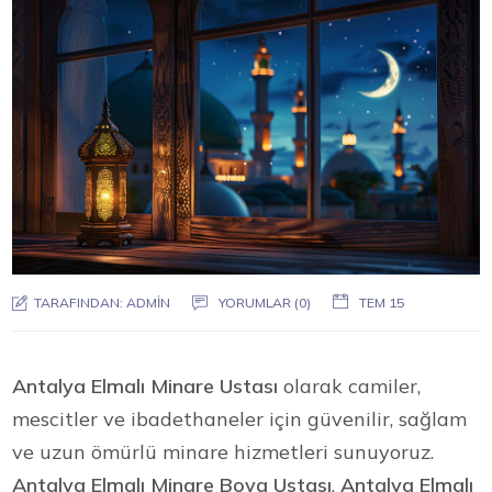
TARAFINDAN:
ADMIN
YORUMLAR (0)
TEM 15
Antalya Elmalı Minare Ustası
olarak camiler,
mescitler ve ibadethaneler için güvenilir, sağlam
ve uzun ömürlü minare hizmetleri sunuyoruz.
Antalya Elmalı Minare Boya Ustası
,
Antalya Elmalı