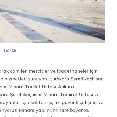
TEM 15
arak camiler, mescitler ve ibadethaneler için
re hizmetleri sunuyoruz.
Ankara Şereflikoçhisar
isar Minare Tadilat Ustası
,
Ankara
ara Şereflikoçhisar Minare Tamirat Ustası
ve
rayanlar için kaliteli işçilik, güvenli çalışma ve
eriyoruz. Minare yapımı, minare boyama,