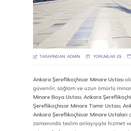
TARAFINDAN:
ADMIN
YORUMLAR (0)
Ankara Şereflikoçhisar Minare Ustası
ol
güvenilir, sağlam ve uzun ömürlü mina
Minare Boya Ustası
,
Ankara Şereflikoçh
Şereflikoçhisar Minare Tamir Ustası
,
Ank
Ankara Şereflikoçhisar Minare Ustaları
a
zamanında teslim anlayışıyla hizmet v