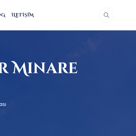
OG
İLETIŞIM
r Minare
ası