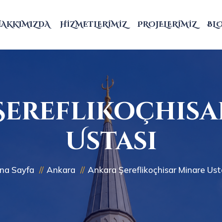
HAKKIMIZDA
HIZMETLERIMIZ
PROJELERIMIZ
BL
Şereflikoçhisa
Ustası
na Sayfa
Ankara
Ankara Şereflikoçhisar Minare Ust