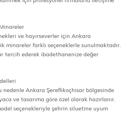
edinmek için profesyonel firmalarla iletişime
Minareler
kleri ve hayırseverler için Ankara
ik minareler farklı seçeneklerle sunulmaktadır.
 tercih ederek ibadethanenize değer
delleri
Bu nedenle Ankara Şereflikoçhisar bölgesinde
iyaca ve tasarıma göre özel olarak hazırlanır.
model seçenekleriyle şehrin siluetine uyum