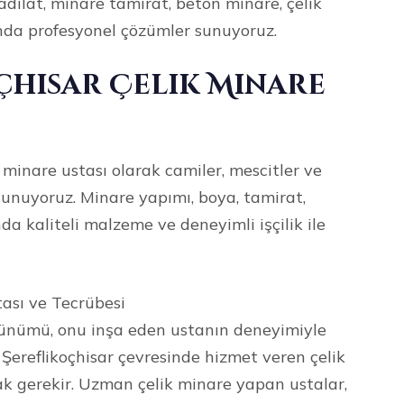
dilat, minare tamirat, beton minare, çelik
da profesyonel çözümler sunuyoruz.
çhisar Çelik Minare
 minare ustası olarak camiler, mescitler ve
sunuyoruz. Minare yapımı, boya, tamirat,
da kaliteli malzeme ve deneyimli işçilik ile
tası ve Tecrübesi
örünümü, onu inşa eden ustanın deneyimiyle
 Şereflikoçhisar çevresinde hizmet veren çelik
k gerekir. Uzman çelik minare yapan ustalar,