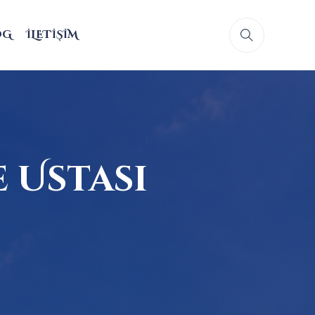
OG
İLETIŞIM
 Ustası