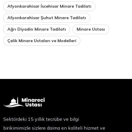
Afyonkarahisar İscehisar Minare Tadilatı
Afyonkarahisar Şuhut Minare Tadilatı
Ağrı Diyadin Minare Tadilatı
Minare Ustası
Çelik Minare Ustaları ve Modelleri
Sektördeki 15 yıllık tecrübe ve bilgi
birikimimizle sizlere daima en kaliteli hizmet ve