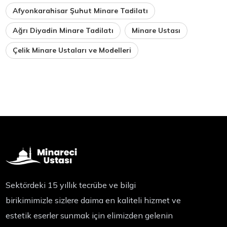
Afyonkarahisar Şuhut Minare Tadilatı
Ağrı Diyadin Minare Tadilatı
Minare Ustası
Çelik Minare Ustaları ve Modelleri
Sektördeki 15 yıllık tecrübe ve bilgi
birikimimizle sizlere daima en kaliteli hizmet ve
estetik eserler sunmak için elimizden gelenin