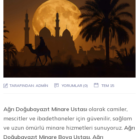
TARAFINDAN:
ADMIN
YORUMLAR (0)
TEM 15
Ağrı Doğubayazıt Minare Ustası
olarak camiler,
mescitler ve ibadethaneler için güvenilir, sağlam
ve uzun ömürlü minare hizmetleri sunuyoruz.
Ağrı
Doğubayazıt Minare Boya Ustası
,
Ağrı