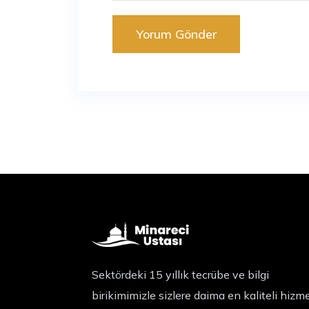
Sektördeki 15 yıllık tecrübe ve bilgi
birikimimizle sizlere daima en kaliteli hizm