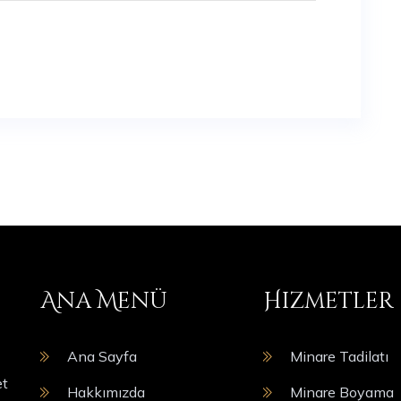
Ana Menü
Hizmetler
Ana Sayfa
Minare Tadilatı
et
Hakkımızda
Minare Boyama