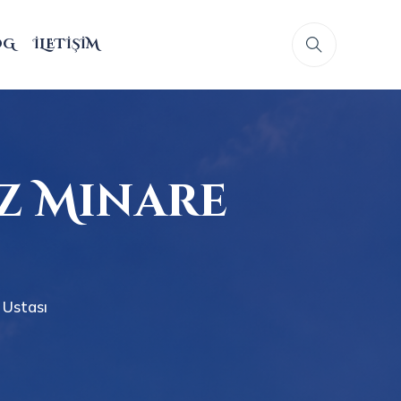
OG
İLETIŞIM
z Minare
 Ustası