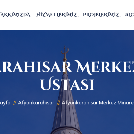
HAKKIMIZDA
HIZMETLERIMIZ
PROJELERIMIZ
BL
rahisar Merke
Ustası
ayfa
Afyonkarahisar
Afyonkarahisar Merkez Minare